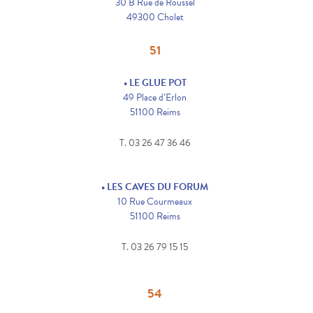
30 B Rue de Roussel
49300 Cholet
51
• LE GLUE POT
49 Place d’Erlon
51100 Reims
T. 03 26 47 36 46
• LES CAVES DU FORUM
10 Rue Courmeaux
51100 Reims
T. 03 26 79 15 15
54