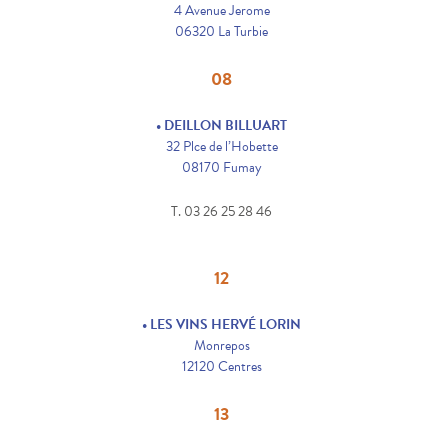
4 Avenue Jerome
06320 La Turbie
08
• DEILLON BILLUART
32 Plce de l’Hobette
08170 Fumay
T. 03 26 25 28 46
12
• LES VINS HERVÉ LORIN
Monrepos
12120 Centres
13