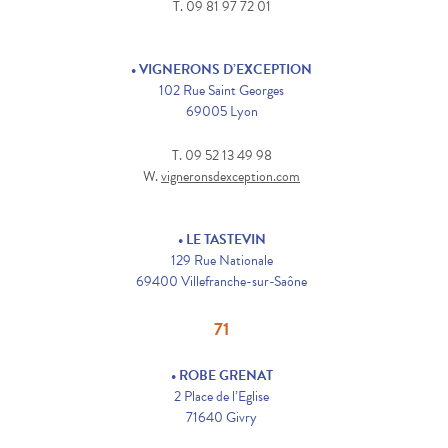
T. 09 81 97 72 01
• VIGNERONS D’EXCEPTION
102 Rue Saint Georges
69005 Lyon
T. 09 52 13 49 98
W.
vigneronsdexception.com
• LE TASTEVIN
129 Rue Nationale
69400 Villefranche-sur-Saône
71
• ROBE GRENAT
2 Place de l’Eglise
71640 Givry