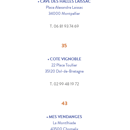
• CAVE DES HALLES LAISSAC
Place Alexandre Laissac
34000 Montpellier
T. 06 81 93 74 69
35
• COTE VIGNOBLE
22 Place Toullier
35120 Dol-de-Bretagne
T. 02 99 48 19 72
43
• MES VENDANGES
La Montlhiade
43500 Chomelix