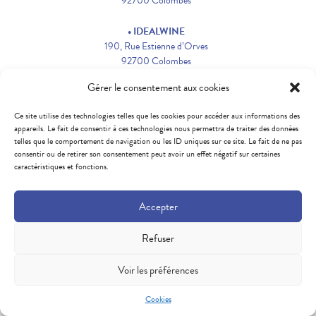
92700 Colombes
• IDEALWINE
190, Rue Estienne d’Orves
92700 Colombes
Gérer le consentement aux cookies
• AVINAGE
1 Rie Vico
Ce site utilise des technologies telles que les cookies pour accéder aux informations des
92700 Colombes
appareils. Le fait de consentir à ces technologies nous permettra de traiter des données
telles que le comportement de navigation ou les ID uniques sur ce site. Le fait de ne pas
• CHEMIN DES VIGNES
consentir ou de retirer son consentement peut avoir un effet négatif sur certaines
caractéristiques et fonctions.
113 Bis Avenue de Verdin
92130 Issy-les-Moulineaux
Accepter
Refuser
Voir les préférences
Cookies