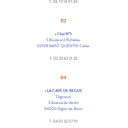
T. 06 73 14 97 43
02
• Chai N°5
5 Boulevard Richelieu
02108 SAINT QUENTIN Cedex
T. 02 23 63 21 25
04
• LA CAVE DE REGUS
Dignosud
3 Avenue de Verdin
04000 Digne-les-Bains
T. 04 92 32 07 91