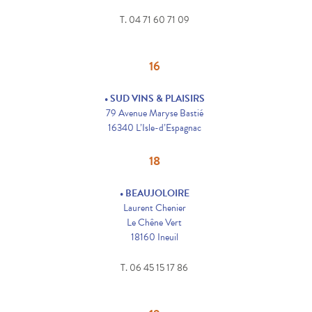
T. 04 71 60 71 09
16
• SUD VINS & PLAISIRS
79 Avenue Maryse Bastié
16340 L’Isle-d’Espagnac
18
• BEAUJOLOIRE
Laurent Chenier
Le Chêne Vert
18160 Ineuil
T. 06 45 15 17 86