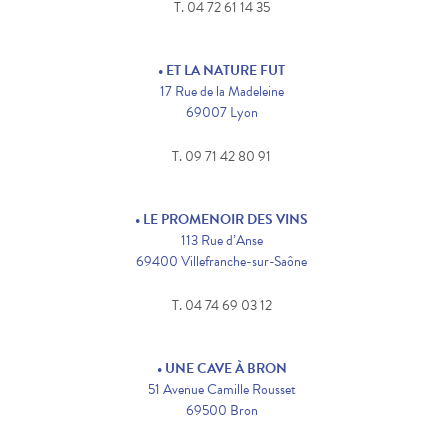
T. 04 72 61 14 35
• ET LA NATURE FUT
17 Rue de la Madeleine
69007 Lyon
T. 09 71 42 80 91
• LE PROMENOIR DES VINS
113 Rue d’Anse
69400 Villefranche-sur-Saône
T. 04 74 69 03 12
• UNE CAVE À BRON
51 Avenue Camille Rousset
69500 Bron